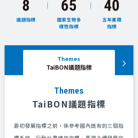
8
65
40
議題指標
國家生物多
五年累積
樣性指標
指標
Themes
昆明
TaiBON議題指標
Themes
TaiBON議題指標
最初發展指標之前，係參考國內既有的三個指
標系統－行動計畫績效指標、臺灣永續發展指