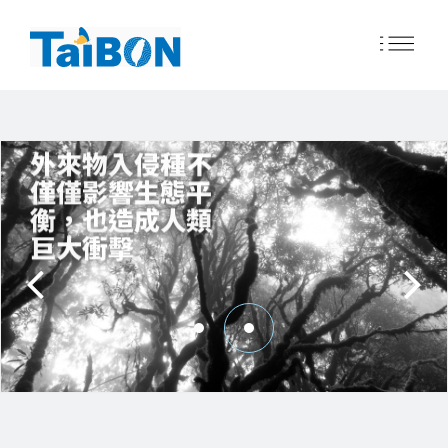
移
至
主
外來物入侵種不
內
僅僅影響生態平
容
衡，也造成人類
巨大衝擊