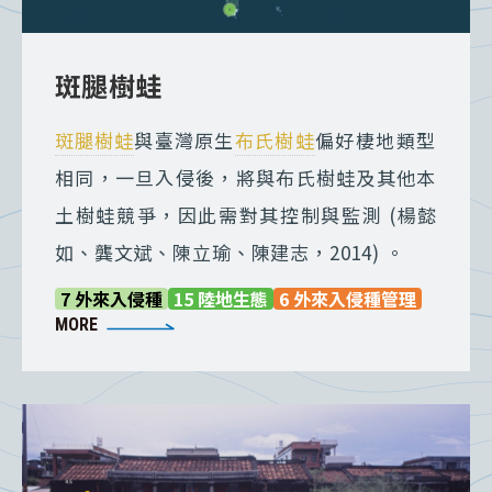
斑腿樹蛙
斑腿樹蛙
與臺灣原生
布氏樹蛙
偏好棲地類型
相同，一旦入侵後，將與布氏樹蛙及其他本
土樹蛙競爭，因此需對其控制與監測 (楊懿
如、龔文斌、陳立瑜、陳建志，2014) 。
7 外來入侵種
15 陸地生態
6 外來入侵種管理
MORE