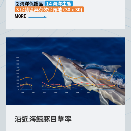
化資源，因此海洋保護區佔領海水域之面積
2 海洋保護區
14 海洋生態
3 保護區與有效保育地 (30 x 30)
比是重要的永續指標。
MORE
沿近海鯨豚目擊率