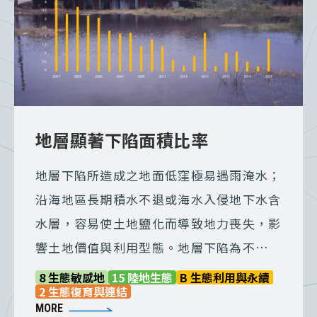
地層顯著下陷面積比率
地層下陷所造成之地面低窪極易遇雨淹水；
沿海地區長期積水不退或海水入侵地下水含
水層，容易使土地鹽化而導致地力喪失，影
響土地價值與利用型態。地層下陷為不可逆
之現象，為彰顯各機關地層下陷防治之努
8 生態敏感地
15 陸地生態
B 生態利用與永續
2 生態復育與連結
力，爰定義顯著下陷面積為評量指標。
MORE