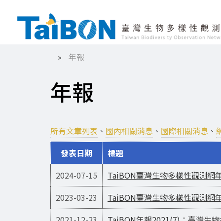
移
年報
至
導
主
內
年報
航
容
連
所有文章列表
、
國內相關消息
、
國際相關消息
、
發表日期
標題
結
2024-07-15
TaiBON臺灣生物多樣性觀測網年
2023-03-23
TaiBON臺灣生物多樣性觀測網年
2021-12-23
TaiBON年報2021(7)：臺灣