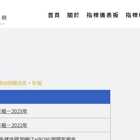
Main
首頁
關於
指標儀表板
指標
navigation
網站相關消息
、
年報
報－2023年
報－2022年
生物多樣性觀測網(TaiBON)與國家報告