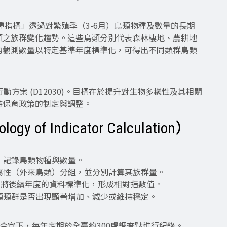
種指標」透過對繁殖季（3-6月）鳥類物種及數量的長期
類之族群變化趨勢。這些鳥類分別代表森林棲地、農耕地
的觀測數量以特定基準年度標準化，可得出不同類群鳥類
方案 (D12030)。目標在於提升對生物多樣性及其相關
持保育政策的制定與調整。
f Indicator Calculation）
測，記錄鳥類物種與數量。
種屬性（外來鳥類）分組，並分別計算其族群量。
0，將後續年度的資料標準化，形成相對指數值。
鳥類類群是否出現顯著增加、減少或維持穩定。
件合宜下，每年定期於全臺約300處調查點進行紀錄。