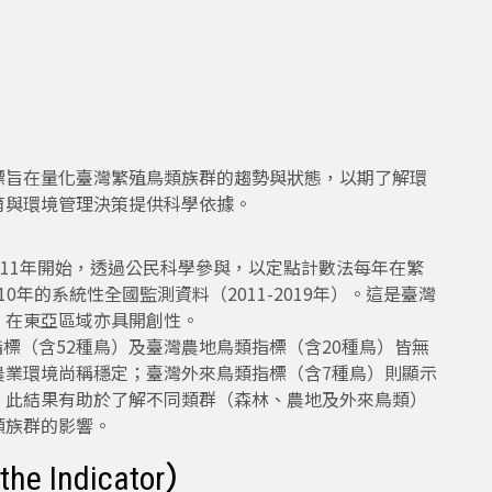
標旨在量化臺灣繁殖鳥類族群的趨勢與狀態，以期了解環
育與環境管理決策提供科學依據。
自2011年開始，透過公民科學參與，以定點計數法每年在繁
0年的系統性全國監測資料（2011-2019年）。這是臺灣
，在東亞區域亦具開創性。
類指標（含52種鳥）及臺灣農地鳥類指標（含20種鳥）皆無
農業環境尚稱穩定；臺灣外來鳥類指標（含7種鳥）則顯示
。此結果有助於了解不同類群（森林、農地及外來鳥類）
類族群的影響。
e Indicator）