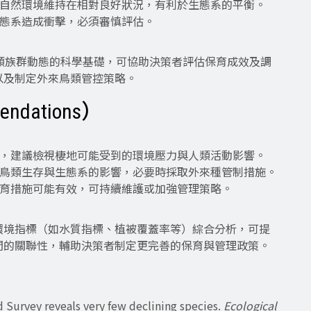
或自然環境維持在相對良好狀況，有利於生態系的平衡。
生態系造成衝擊，必須審慎評估。
類族群動態的科學基礎，可協助決策者評估保育成效及調
以及制定外來鳥類管控策略。
ndations）
少，建議檢視棲地可能受到的環境壓力與人類活動影響。
土鳥類生存與生態系的影響，必要時採取外來種管制措施。
保育措施可能有效，可持續維護或加強管理策略。
環境指標（如水質指標、植被覆蓋率等）綜合分析，可提
間的關聯性，輔助決策者制定更完善的保育與管理政策。
rd Survey reveals very few declining species.
Ecological