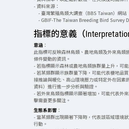
- 資料來源：
- 臺灣繁殖鳥類大調查（BBS Taiwan）網站
- GBIF-The Taiwan Breeding Bird Survey D
指標的意義（Interpretation o
意涵
：
此指標可反映森林鳥類、農地鳥類及外來鳥類
條件變動的資訊。
- 若指標顯示森林或農地鳥類族群量上升，可
- 若某類群顯示族群量下降，可能代表棲地品
接推論與暖化、高山環境壓力或特定外在因素
資料）進行進一步分析與驗證。
- 若外來鳥類指標顯示顯著增加，可能代表外
擊需要更多關注。
生態系影響
：
- 當某類群出現顯著下降時，代表該區域環境
行動。