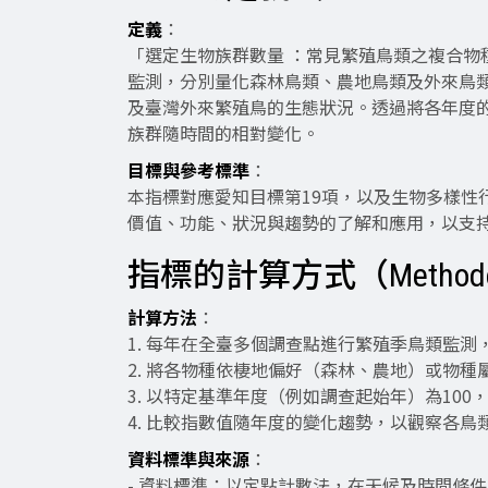
定義
：
「選定生物族群數量 ：常見繁殖鳥類之複合物
監測，分別量化森林鳥類、農地鳥類及外來鳥
及臺灣外來繁殖鳥的生態狀況。透過將各年度
族群隨時間的相對變化。
目標與參考標準
：
本指標對應愛知目標第19項，以及生物多樣性行動
價值、功能、狀況與趨勢的了解和應用，以支
指標的計算方式（Methodology o
計算方法
：
1. 每年在全臺多個調查點進行繁殖季鳥類監
2. 將各物種依棲地偏好（森林、農地）或物
3. 以特定基準年度（例如調查起始年）為10
4. 比較指數值隨年度的變化趨勢，以觀察各
資料標準與來源
：
- 資料標準：以定點計數法，在天候及時間條