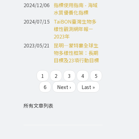
2024/12/06
指標使用指南 - 海域
水質優養化指標
2024/07/15
TaiBON臺灣生物多
樣性觀測網年報－
2023年
2023/05/21
昆明—蒙特婁全球生
物多樣性框架：長期
目標及23項行動目標
目
1
Page
2
Page
3
Page
4
Page
5
Pagination
前
Page
6
下
Next ›
Last
Last »
頁
一
page
面
頁
所有文章列表