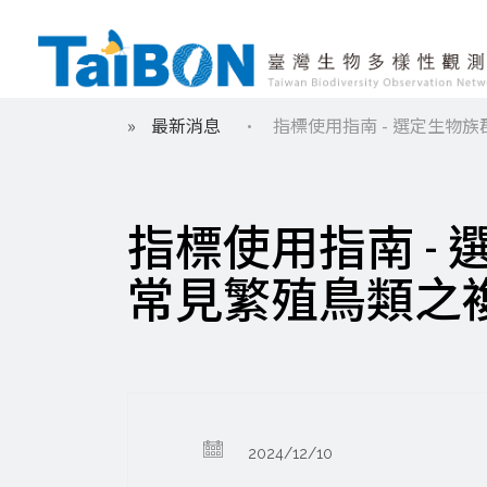
移
最新消息
指標使用指南 - 選定生物
至
導
主
內
航
容
指標使用指南 -
連
常見繁殖鳥類之
結
2024/12/10