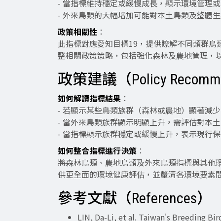
- 當指標維持穩定或緩慢成長，顯示環境管理
- 外來鳥類的大幅增加可能對本土鳥類及整體
政策相關性
：
此指標對應愛知目標19，提供瞭解不同類群鳥
整相關政策策略，包括強化森林及農地管理，
政策建議（Policy Recomme
如何解讀指標結果
：
- 若顯示某些鳥類族群（森林或農地）顯著減
- 當外來鳥類族群顯示明顯上升，需評估對本
- 當指標顯示族群穩定或緩慢上升，表示現行
如何整合指標進行決策
：
將森林鳥類、農地鳥類及外來鳥類指標與其他
供更全面的環境健康評估，並釐清各環境要素
參考文獻（References）
LIN, Da-Li, et al. Taiwan's Breeding Bi