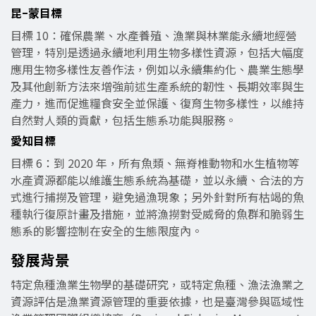
昆–蒙目標
目標 10：確保農業、水產養殖、漁業與林業能永續地經營
管理，特別是透過永續地利用生物多樣性資源，包括大幅度
應用生物多樣性友善作法，例如以永續集約化、農業生態學
及其他創新方法來增強前述生產系統的韌性、長期效率與生
產力，進而促進糧食安全並保護、復育生物多樣性，以維持
自然對人類的貢獻，包括生態系功能與服務。
愛知目標
目標 6：到 2020 年，所有魚類、無脊椎動物和水生植物等
水產資源都能以維護生態系統為基礎，並以永續、合法的方
式進行捕撈及管理，避免過漁現象；另外針對所有枯竭的魚
種執行復原計畫及措施，並將漁撈對受威脅的魚群和脆弱生
態系的影響控制在安全的生態限度內。
發展背景
特定魚種漁業生物學的基礎研究，或特定魚種、漁法漁業之
資源評估是漁業資源管理的重要依據，也是臺灣參與區域性