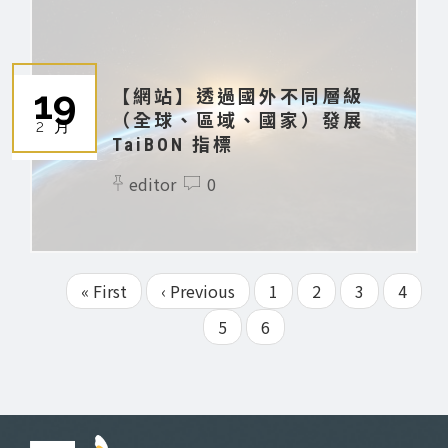
19
【網站】透過國外不同層級
（全球、區域、國家）發展
2 月
TaiBON 指標
editor
0
First
« First
Previous
‹ Previous
Page
1
Page
2
Page
3
Page
4
Pagination
page
page
Page
5
目
6
前
頁
面