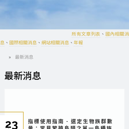
所有文章列表
、
國內相關
息
、
國際相關消息
、
網站相關消息
、
年報
最新消息
導
最新消息
航
連
結
23
指標使用指南 - 選定生物族群數
量：常見繁殖鳥類之單一鳥種族