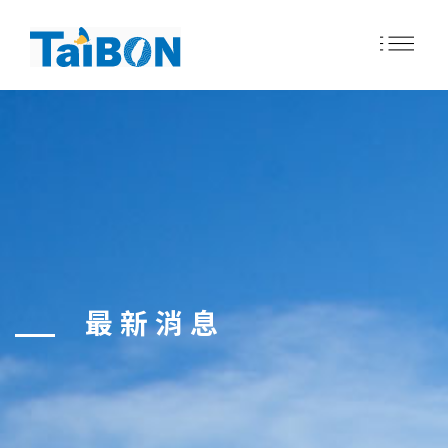
移
至
主
內
容
最新消息