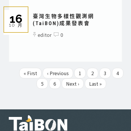
16
臺灣生物多樣性觀測網
(TaiBON)成果發表會
10 月
editor
0
First
« First
Previous
‹ Previous
Page
1
Page
2
目
3
Page
4
Pagination
page
page
前
Page
5
Page
6
下
Next ›
Last
Last »
頁
一
page
面
頁