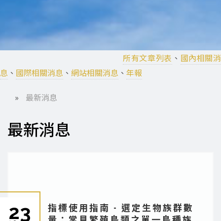
所有文章列表
、
國內相關
息
、
國際相關消息
、
網站相關消息
、
年報
最新消息
導
最新消息
航
連
結
23
指標使用指南 - 選定生物族群數
量：常見繁殖鳥類之單一鳥種族