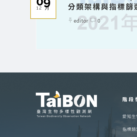
09
分類架構與指標篩
12 月
editor
0
階段
愛知生物
指標類別