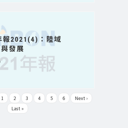
N年報2021(4)：陸域
顧與發展
0
Page
1
目
2
Page
3
Page
4
Page
5
Page
6
下
Next ›
前
一
Last
Last »
頁
頁
page
面