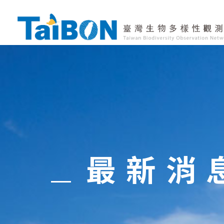
移
至
主
內
容
最新消