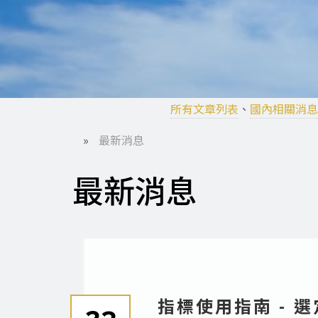
所有文章列表
、
國內相關消息
最新消息
導
最新消息
航
連
Pagination
結
指標使用指南 -
23