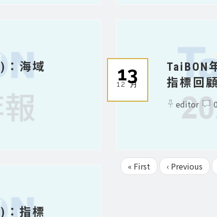
(5)：海域
TaiBO
13
指標回
12 月
editor
First
« First
Previous
‹ Previous
page
page
(3)：指標