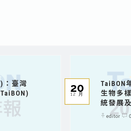
(7)：臺灣
TaiBO
20
iBON)
生物多
12 月
統發展
editor