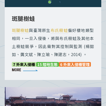
斑腿樹蛙
斑腿樹蛙
與臺灣原生
布氏樹蛙
偏好棲地類型
相同，一旦入侵後，將與布氏樹蛙及其他本
土樹蛙競爭，因此需對其控制與監測 (楊懿
如、龔文斌、陳立瑜、陳建志，2014) 。
7 外來入侵種
15 陸地生態
6 外來入侵種管理
MORE