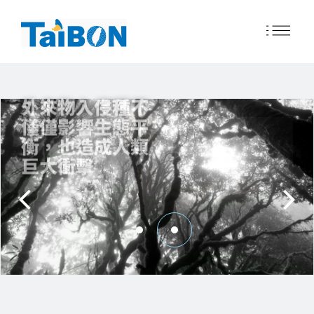
移
至
主
外來物入侵種不
內
僅僅影響生態平
容
衡，也造成人類
巨大衝擊