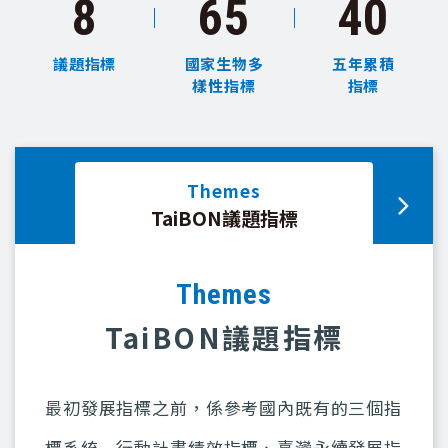
8
65
40
議題指標
國家生物多
五年累積
樣性指標
指標
Themes
昆明
TaiBON議題指標
Themes
TaiBON議題指標
最初發展指標之前，係參考國內既有的三個指
標系統－行動計畫績效指標、臺灣永續發展指