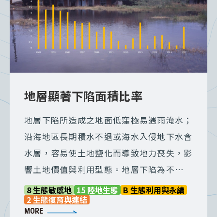
地層顯著下陷面積比率
地層下陷所造成之地面低窪極易遇雨淹水；
沿海地區長期積水不退或海水入侵地下水含
水層，容易使土地鹽化而導致地力喪失，影
響土地價值與利用型態。地層下陷為不可逆
之現象，為彰顯各機關地層下陷防治之努
8 生態敏感地
15 陸地生態
B 生態利用與永續
2 生態復育與連結
力，爰定義顯著下陷面積為評量指標。
MORE