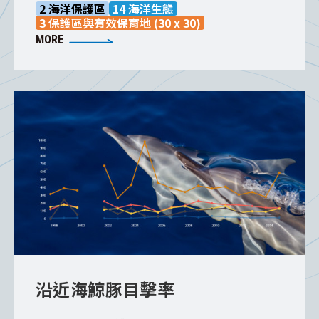
化資源，因此海洋保護區佔領海水域之面積
2 海洋保護區
14 海洋生態
3 保護區與有效保育地 (30 x 30)
比是重要的永續指標。
MORE
沿近海鯨豚目擊率